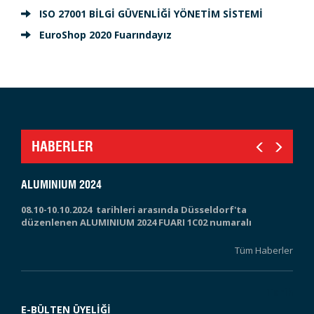
ISO 27001 BİLGİ GÜVENLİĞİ YÖNETİM SİSTEMİ
EuroShop 2020 Fuarındayız
HABERLER
ALUMINIUM 2024
08.10-10.10.2024 tarihleri arasında Düsseldorf'ta
düzenlenen ALUMINIUM 2024 FUARI 1C02 numaralı
standımızda FORMAL ALÜMİNYUM olarak yerimizi aldık.
Yoğun ilgi gören standımızda ziyaretçilerimize
Tüm Haberler
alışılmayan alaşımlarla ürettiğimiz özel alaşım serisi
profillerimiz hakkında bilgiler verdik.
Tarih
Bir başka alüminyum fuarında görüşmek üzere,
E-BÜLTEN ÜYELİĞİ
ziyaretçilerimize ayrı ayrı teşekkür ederiz...