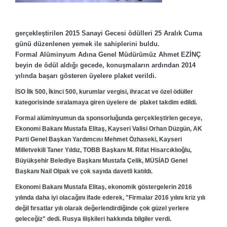
gerçekleştirilen 2015
Sanayi Gecesi ödülleri 25 Aralık Cuma
günü düzenlenen yemek ile sahiplerini buldu.
Formal Alüminyum Adına Genel Müdürümüz Ahmet EZİNÇ
beyin de ödül aldığı gecede,
konuşmaların ardından 2014
yılında başarı gösteren üyelere plaket verildi.
İSO İlk 500, İkinci 500, kurumlar vergisi, ihracat ve özel ödüller
kategorisinde sıralamaya giren üyelere de
plaket takdim edildi.
Formal alüminyumun da sponsorluğunda gerçekleştirlen geceye,
Ekonomi Bakanı Mustafa Elitaş, Kayseri Valisi Orhan Düzgün, AK
Parti Genel Başkan Yardımcısı Mehmet Özhaseki, Kayseri
Milletvekili Taner Yıldız, TOBB Başkanı M. Rifat Hisarcıklıoğlu,
Büyükşehir Belediye Başkanı Mustafa Çelik, MÜSİAD Genel
Başkanı Nail Olpak ve çok sayıda davetli katıldı.
Ekonomi Bakanı Mustafa Elitaş, ekonomik göstergelerin 2016
yılında daha iyi olacağını ifade ederek, "Firmalar 2016 yılını kriz yılı
değil fırsatlar yılı olarak değerlendirdiğinde çok güzel yerlere
geleceğiz" dedi. Rusya ilişkileri hakkında bilgiler verdi.