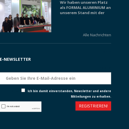
Wir haben unseren Platz
als FORMAL ALUMINIUM an
unserem Stand mit der
Nummer 1C02 auf der
ALUMINIUM 2024 MESSE in
Düsseldorf vom
08.10.-10.10.2
Alle Nachrichten
Wir sehen uns auf der
nächsten
Tarih
Aluminiummesse. Wir
E-NEWSLETTER
möchten uns bei unseren
Besuchern einzeln
Eposta
bedanken ...
Check
Ich bin damit einverstanden, Newsletter und andere
Mitteilungen zu erhalten.