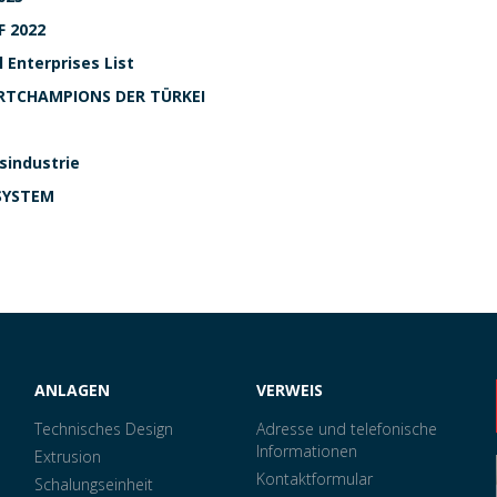
 2022
 Enterprises List
ORTCHAMPIONS DER TÜRKEI
sindustrie
SYSTEM
ANLAGEN
VERWEIS
Technisches Design
Adresse und telefonische
Informationen
Extrusion
Kontaktformular
Schalungseinheit